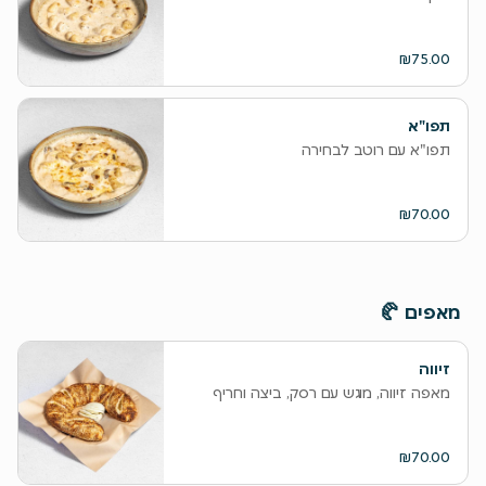
₪75.00
תפו"א
תפו"א עם רוטב לבחירה
₪70.00
‫מאפים 🥐
זיווה
מאפה זיווה, מוגש עם רסק, ביצה וחריף
₪70.00