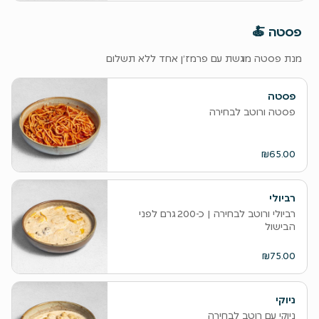
‫פסטה 🍝
מנת פסטה מוגשת עם פרמז׳ן אחד ללא תשלום
פסטה
פסטה ורוטב לבחירה
₪65.00
רביולי
‫רביולי ורוטב לבחירה | כ-200 גרם לפני
הבישול
₪75.00
ניוקי
ניוקי עם רוטב לבחירה