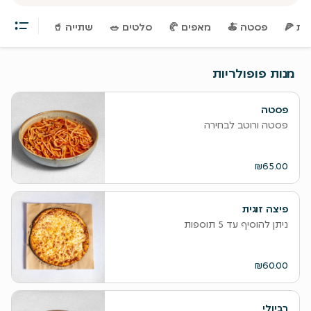
צות 🍕
‫פסטה 🍝
‫מאפים 🥐
‫סלטים 🥗
‫שתייה 🥤
מנות פופולריות
פסטה
פסטה ורוטב לבחירה
₪65.00
פיצה זוגית
ניתן להוסיף עד 5 תוספות
₪60.00
רביולי