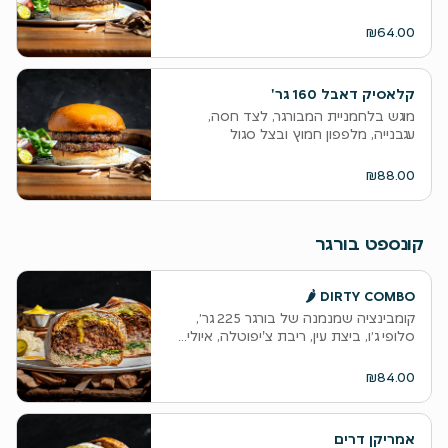
₪64.00
קלאסיק דאבל 160 גר'
מוגש בלחמניית המבורגר, לצד חסה,
עגבנייה, מלפפון חמוץ ובצל סגול
₪88.00
קונספט בורגר
DIRTY COMBO 🌶
קומבינציה שמנמנה של בורגר 225 גר׳,
סלופי ג׳ו, ביצת עין, ריבת צ'יפוטלה, איולי...
₪84.00
אמריקן דרים