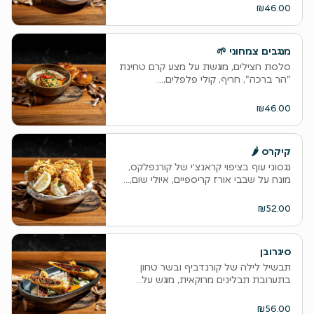
₪46.00
מנגבים צמחוני 🌱
סלסת חצילים, מוגשת על מצע קרם טחינת
"הר ברכה", חריף, קולי פלפלים,...
₪46.00
קיקרס 🌶
נגסוני עוף בציפוי קראנצ׳י של קורנפלקס,
מונח על שבבי אורז קריספיים, איולי שום,...
₪52.00
סיגרובן
תבשיל לילה של קורנדביף ובשר טחון
בתערובת תבלינים מרוקאית, מוגש על...
₪56.00