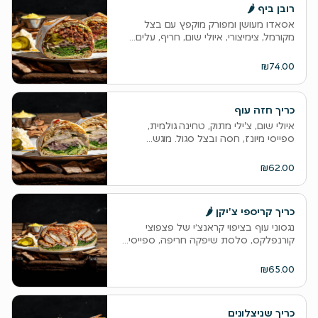
רובן ביף 🌶
אסאדו מעושן ומפורק מוקפץ עם בצל
מקורמל, צימיצורי, איולי שום, חריף, עלים...
₪74.00
כריך חזה עוף
איולי שום, צ'ילי מתוק, טחינה גולמית,
ספייסי מיונז, חסה ובצל סגול. מוגש...
₪62.00
כריך קריספי צ'יקן 🌶
נגסוני עוף בציפוי קראנצ׳י של פצפוצי
קורנפלקס, סלסת שיפקה חריפה, ספייסי...
₪65.00
כריך שניצלונים