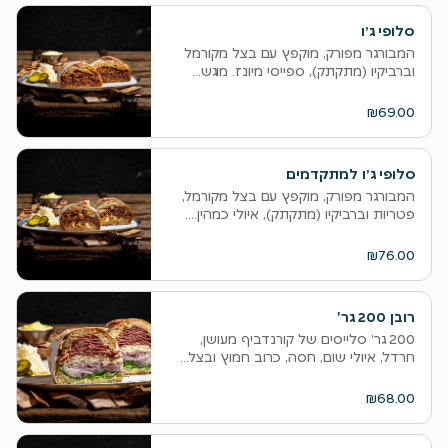
סלופי ג׳ו
המבורגר מפורק, מוקפץ עם בצל מקורמל
וברביקיו (מתקתק), ספייסי מיונז. מוגש...
₪69.00
סלופי ג׳ו למתקדמים
המבורגר מפורק, מוקפץ עם בצל מקורמל,
פטריות וברביקיו (מתקתק), איולי כמהין....
₪76.00
‫רובן 200 גר'
200 גר׳ סלייסים של קורנדביף מעושן,
חרדל, איולי שום, חסה, כרוב חמוץ ובצל...
₪68.00