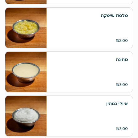
סלסת שיפקה
₪2.00
טחינה
₪3.00
איולי כמהין
₪3.00