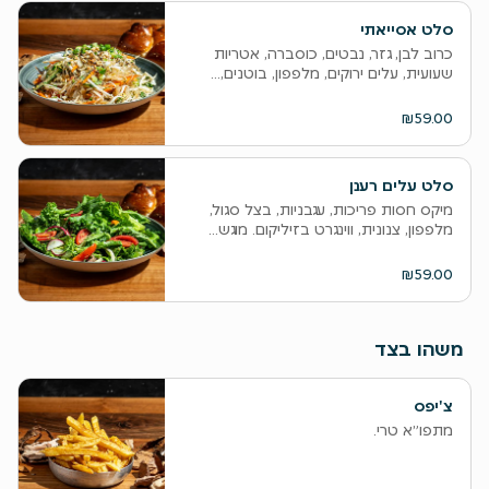
סלט אסייאתי
כרוב לבן, גזר, נבטים, כוסברה, אטריות
שעועית, עלים ירוקים, מלפפון, בוטנים,...
₪59.00
סלט עלים רענן
מיקס חסות פריכות, עגבניות, בצל סגול,
מלפפון, צנונית, ווינגרט בזיליקום. מוגש...
₪59.00
משהו בצד
צ'יפס
מתפו״א טרי.