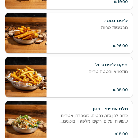
₪19.00
צ'יפס בטטה
מבטטות טריות
₪26.00
מיקס צ'יפס גדול
מתפו״א ובטטה טריים
₪38.00
סלט אסייתי - קטן
כרוב לבן, גזר, נבטים, כוסברה, אטריות
שעועית, עלים ירוקים, מלפפון, בוטנים,...
₪18.00