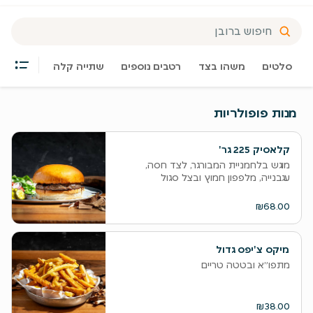
סלטים
משהו בצד
רטבים נוספים
שתייה קלה
מנות פופולריות
קלאסיק 225 גר'
מוגש בלחמניית המבורגר, לצד חסה,
עגבנייה, מלפפון חמוץ ובצל סגול
₪68.00
מיקס צ'יפס גדול
מתפו״א ובטטה טריים
₪38.00