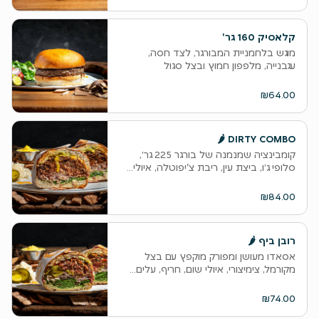
קלאסיק 160 גר'
מוגש בלחמניית המבורגר, לצד חסה,
עגבנייה, מלפפון חמוץ ובצל סגול
₪64.00
DIRTY COMBO 🌶
קומבינציה שמנמנה של בורגר 225 גר׳,
סלופי ג׳ו, ביצת עין, ריבת צ'יפוטלה, איולי...
₪84.00
רובן ביף 🌶
אסאדו מעושן ומפורק מוקפץ עם בצל
מקורמל, צימיצורי, איולי שום, חריף, עלים...
₪74.00