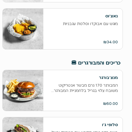
נאצ׳וס
מוגש עם אבוקדו וסלסת עגבניות
₪34.00
‫כריכים והמבורגרים 🍔
מנצ׳בורגר
המבורגר 170 גרם מבשר אנטריקוט
משובח צלוי בגריל בלחמניית המבורגר...
₪60.00
סלופי ג׳ו