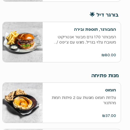
‫בורגר דיל 🌟
המבורגר, תוספת ובירה
המבורגר 170 גרם מבשר אנטריקוט
משובח צלוי בגריל, מוגש עם צ׳יפס /...
₪80.00
מנות פתיחה
חומוס
צלחת חומוס מוגשת עם 2 פיתות חמות
מהתנור
₪37.00