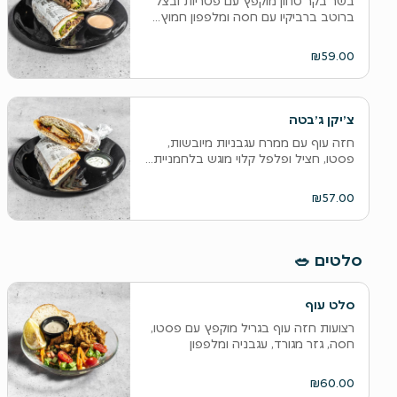
בשר בקר טחון מוקפץ עם פטריות ובצל
ברוטב ברביקיו עם חסה ומלפפון חמוץ...
₪59.00
צ׳יקן ג׳בטה
חזה עוף עם ממרח עגבניות מיובשות,
פסטו, חציל ופלפל קלוי מוגש בלחמניית...
₪57.00
סלטים 🥗
סלט עוף
רצועות חזה עוף בגריל מוקפץ עם פסטו,
חסה, גזר מגורד, עגבניה ומלפפון
ברוטב...
₪60.00