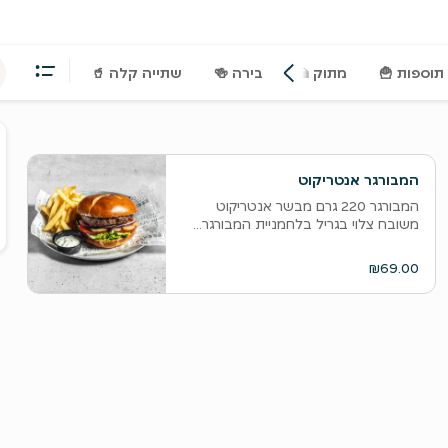
תוספות 🍟
מתוק 🍰
‫בירה 🍻
שתייה קלה 🥤
ס
ה
המבורגר אנטריקוט
ו
המבורגר 220 גרם מבשר אנטריקוט
ל
משובח צלוי בגריל בלחמניית המבורגר...
₪69.00