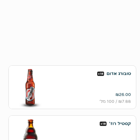
טובורג אדום
+18
₪26.00
₪7.88
/ 100 מל׳
קסטיל רוז'
+18