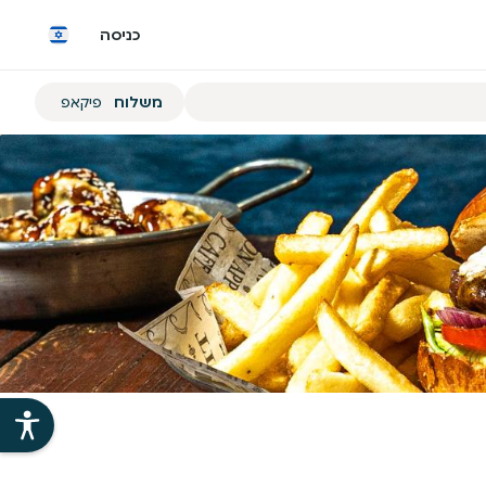
כניסה
הזמנת
משלוח
פיקאפ
משלוח
או
פיקאפ