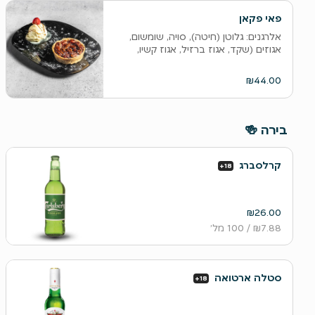
פאי פקאן
אלרגנים: גלוטן (חיטה), סויה, שומשום,
אגוזים (שקד, אגוז ברזיל, אגוז קשיו,
אגוז...
₪44.00
‫בירה 🍻
קרלסברג
+18
₪26.00
₪7.88
/ 100 מל׳
סטלה ארטואה
+18