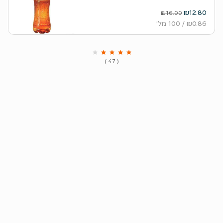
₪12.80
₪16.00
₪0.86
/ 100 מל׳
( 47 )