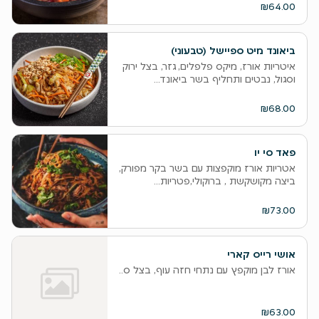
₪64.00
ביאונד מיט ספיישל (טבעוני)
איטריות אורז, מיקס פלפלים, גזר, בצל ירוק
וסגול, נבטים ותחליף בשר ביאונד...
₪68.00
פאד סי יו
אטריות אורז מוקפצות עם בשר בקר מפורק,
ביצה מקושקשת , ברוקולי,פטריות...
₪73.00
אושי רייס קארי
אורז לבן מוקפץ עם נתחי חזה עוף, בצל סגול, פטריות שמפיניון, גמבה אדמ
₪63.00