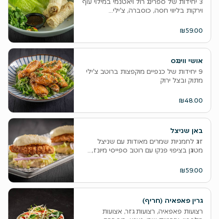
3 יחידות של ספרינג רול ויאטנמי במילוי עוף
וירקות בליווי חסה, כוסברה, צ'ילי...
₪59.00
אושי ווינגס
9 יחידות של כנפיים מוקפצות ברוטב צ'ילי
מתוק ובצל ירוק
₪48.00
באן שניצל
זוג לחמניות שמרים מאודות עם שניצל
מטוגן בציפוי פנקו עם רוטב ספייסי מיונז,...
₪59.00
גרין פאפאיה (חריף)
רצועות פאפאיה, רצועות גזר, אצועות