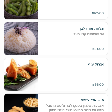
₪25.00
צלחת אורז לבן
עם שומשום קלוי מעל
₪24.00
אגרול עוף
₪36.00
פיש אנד צ'יפס
אצבעות סלמון בפנקו לצד צ'יפס מתובל
מוגש עם רוטב ספייסי מיונז וצ’ילי מתוק...