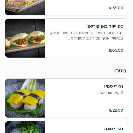
₪59.00
ספיישל באן קוריאני
זוג לחמניות שמרים מאודות עם בשר מפורק
בבישול ארוך עם רוטב למון גרס...
₪65.00
ניגירי
ניגירי טמגו
2 אצבעות אורז
₪22.00
ניגירי טונה