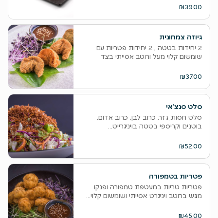
₪39.00
גיוזה צמחונית
2 יחידות בטטה , 2 יחידות פטריות עם
שומשום קלוי מעל ורוטב אסייתי בצד
₪37.00
סלט סנצ’אי
סלט חסות, גזר, כרוב לבן, כרוב אדום,
בוטנים וקריספי בטטה בויניגרייט...
₪52.00
פטריות בטמפורה
פטריות טריות במעטפת טמפורה ופנקו
מוגש ברוטב ויניגרט אסייתי ושומשום קלוי...
₪45.00