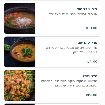
מיסו נודל סופ
אטריות זכוכית, טמגו, צ'ילי ובצל ירוק
₪34.00
מרק טום יאם
מרק טום יאם עם עגבניות שרי, פטריות,
כוסברה ובצל ירוק
₪41.00
סלט טופו
מלפפון, אבוקדו, מיקס בייבי טופו בטריאקי
ושומשום ברוטב ויניגרט שומשום
₪52.00