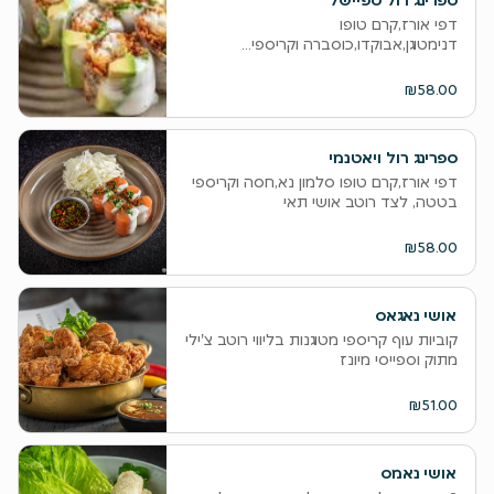
ספרינג רול ספיישל
דפי אורז,קרם טופו
דנימטוגן,אבוקדו,כוסברה וקריספי...
₪58.00
ספרינג רול ויאטנמי
דפי אורז,קרם טופו סלמון נא,חסה וקריספי
בטטה, לצד רוטב אושי תאי
₪58.00
אושי נאגאס
קוביות עוף קריספי מטוגנות בליווי רוטב צ'ילי
מתוק וספייסי מיונז
₪51.00
אושי נאמס