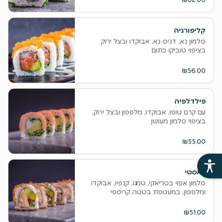
קליפורניה
סלמון נא, דניס נא, אבוקדו ובצל ירוק
בציפוי טוביקו כתום
₪56.00
פילדלפיה
עם קרם טופו, אבוקדו, מלפפון ובצל ירוק,
בציפוי סלמון מעושן
₪55.00
ראסטי
סלמון אפוי בטריאקי, טמגו, קנפיו, אבוקדו
ומלפפון, במעטפת בטטה קריספי
₪51.00