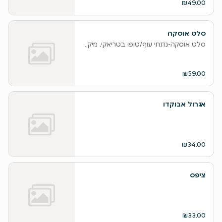
₪49.00
סלט אוסקה
סלט אוסקה-נתחי עוף/טופו בטריאקי, מיקס חסות, אבוקדו, שרי, גזר, בצל סג
₪59.00
אגרול אבוקדו
₪34.00
ציפס
₪33.00