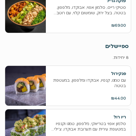
פוקה גריל
סטיקי רייס, סלמון אפוי, אבוקדו, מלפפון,
בטטה, בצל ירוק, שומשום קלוי, עם רוטב...
₪69.00
ספיישלים
8 יחידות.
פנקירול
עם טמגו, קנפיו, אבוקדו ומלפפון, במעטפת
בטטה
₪44.00
ריו רול
סלמון אפוי בטריאקי, מלפפון, טמגו וקנפיו
במטעפת עירית עם תערובת אבוקדו, צ׳ילי...