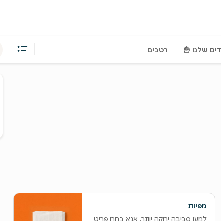
ים שלנו 🍟
רטבים
ס
ה
ו
ל
מפיות
‫למען סביבה ירוקה יותר, אנא בחרו פריט