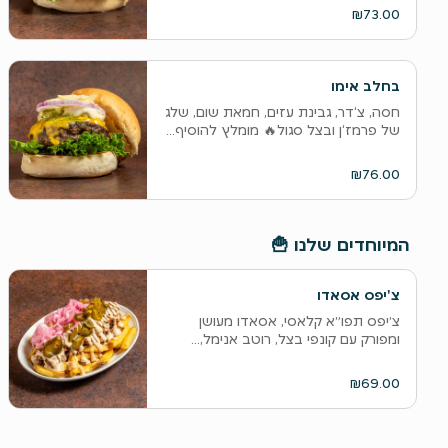
₪73.00
בחלב אימו
‫חסה, צ‘דר, גבינת עזים, חמאת שום, שלג
של פרמז‘ן ובצל סגול🔥 מומלץ להוסיף...
₪76.00
המיוחדים שלנו 🍟
צ'יפס אסאדו
צ׳יפס תפו״א קלאסי, אסאדו מעושן
ומפורק עם קונפי בצל, רוטב אנימל,...
₪69.00