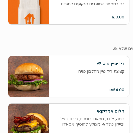
זה כמספר הסועדים הזקוקים למפיות...
₪0.00
רידיפיין מיט 🌱
קציצת רידיפיין מחלבון סויה
₪64.00
חלום אמריקאי
‫חסה, צ‘דר, חמאת בוטנים, ריבת בצל
ובייקון טלה🔥 מומלץ להוסיף אסאדו...