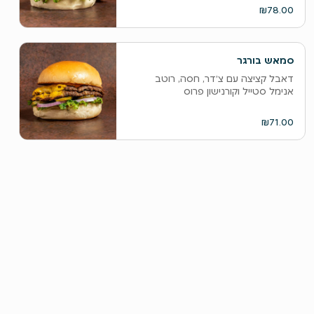
₪78.00
סמאש בורגר
דאבל קציצה עם צ׳דר, חסה, רוטב
אנימל סטייל וקורנישון פרוס
₪71.00