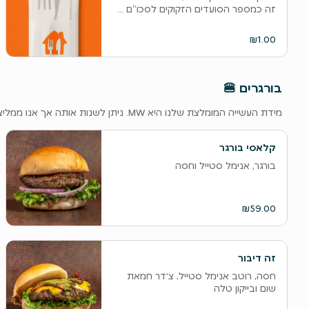
זה כמספר הסועדים הזקוקים לסכו“ם ...
₪1.00
‫בורגרים 🍔
‫מידת העשייה המומלצת שלנו היא MW. ניתן לשנות אותה אך אנו ממליצים שלא 🙏
קלאסי בורגר
בורגר, אנימל סטייל וחסה
₪59.00
זה דיבור
חסה, רוטב אנימל סטייל, צ׳דר חמאת
שום ובייקון טלה