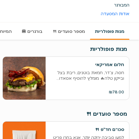
המבורגר
אודות המסעדה
מנות פופולריות
מספר סועדים 🍴
‫בורגרים 🍔
המיוחד
מנות פופולריות
חלום אמריקאי
‫חסה, צ‘דר, חמאת בוטנים, ריבת בצל
ובייקון טלה🔥 מומלץ להוסיף אסאדו...
₪78.00
מספר סועדים 🍴
‫סכו״ם חד"פ 🍴
‫למען סביבה ירוקה יותר, אנא בחרו פריט