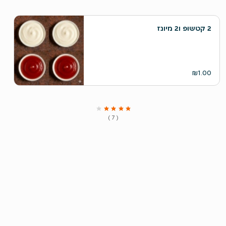
₪1.00
( 7 )