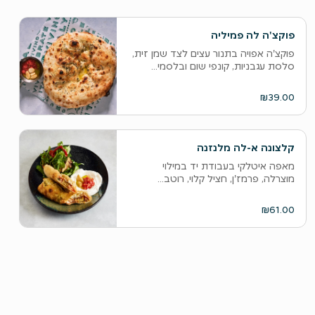
פוקצ'ה לה פמיליה
פוקצ'ה אפויה בתנור עצים לצד שמן זית,
סלסת עגבניות, קונפי שום ובלסמי...
₪39.00
קלצונה א-לה מלנזנה
מאפה איטלקי בעבודת יד במילוי
מוצרלה, פרמז'ן, חציל קלוי, רוטב...
₪61.00