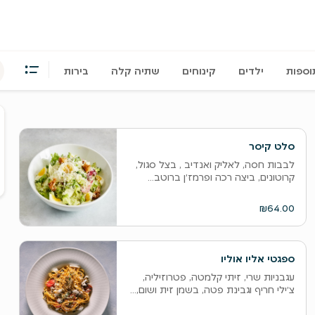
וספות
ילדים
קינוחים
שתיה קלה
בירות
ס
ה
סלט קיסר
ו
לבבות חסה, לאליק ואנדיב , בצל סגול,
ל
קרוטונים, ביצה רכה ופרמז׳ן ברוטב...
₪64.00
ספגטי אליו אוליו
עגבניות שרי, זיתי קלמטה, פטרוזיליה,
צ׳ילי חריף וגבינת פטה, בשמן זית ושום,...