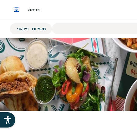
כניסה
הזמנת
משלוח
פיקאפ
משלוח
או
פיקאפ