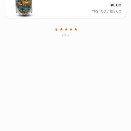
₪6.00
₪3.00
/ 100 מל׳
( 8 )