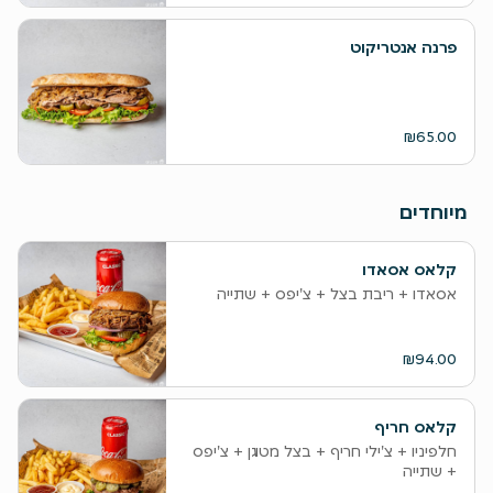
פרנה אנטריקוט
₪65.00
מיוחדים
קלאס אסאדו
אסאדו + ריבת בצל + צ'יפס + שתייה
₪94.00
קלאס חריף
חלפיניו + צ'ילי חריף + בצל מטוגן + צ'יפס
+ שתייה