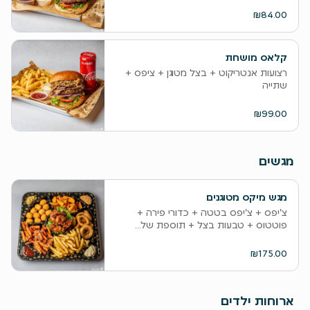
₪84.00
קלאס מושחת
רצועות אנטריקוט + בצל מטוגן + ציפס +
שתייה
₪99.00
מגשים
מגש מיקס מטוגנים
צ'יפס + צ'יפס בטטה + כדורי פירה +
פוטטוס + טבעות בצל + תוספת של...
₪175.00
ארוחות ילדים