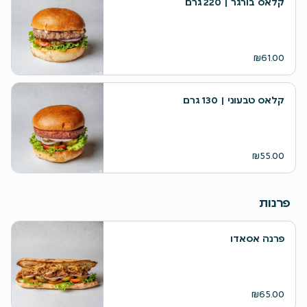
קלאס בורגר | 220 גרם
₪61.00
קלאס טבעוני | 130 גרם
₪55.00
פרנות
פרנה אסאדו
₪65.00