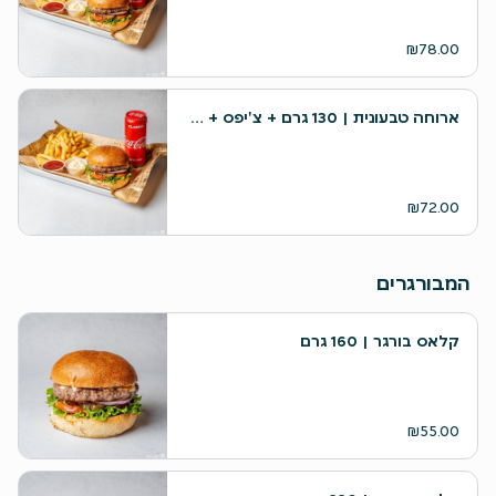
₪78.00
ארוחה טבעונית | 130 גרם + צ'יפס + שתייה
₪72.00
המבורגרים
קלאס בורגר | 160 גרם
₪55.00