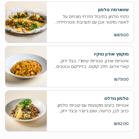
שווארמה סלמון
נתחי סלמון בתיבול מזרחי מונחים על
לאפה מתנור אבן עם תערובת פטרוזיליה...
₪89.00
מוקפץ אודון טוקיו
איטריות אודון, פטריות שימג'י, בצל ירוק,
קארי אדום, חלב קוקוס, בזיליקום ובוטנים...
₪79.00
סלמון נודלס
אטריות ביצים מוקפצות עם קוביות סלמון,
כרוב לבן, כרישה, שום, ג׳ינג׳ר ובצל ירוק,...
₪92.00