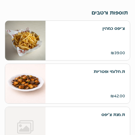
תוספות ורטבים
צ׳יפס כמהין
₪39.00
ת.חלומי ופטריות
₪42.00
ת.מנת צ'יפס