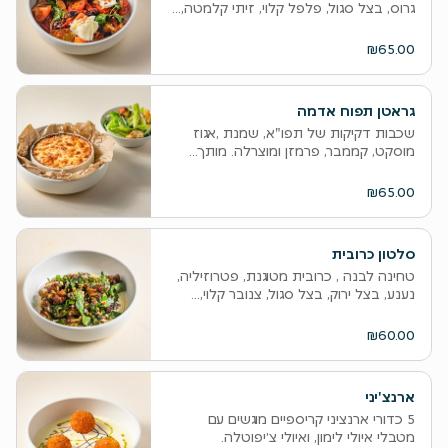
גרוס, בצל סגול, פלפל קלוי, זיתי קלמטה,...
₪65.00
גראטן תפוח אדמה
שכבות דקיקות של תפו"א, שמנת ,אגוז
מוסקט, קממבר, פרמזן ומוצרלה. מותך...
₪65.00
סלטון כרובית
טחינה לבנה , כרובית מטוגנת, פטרוזיליה,
נענע, בצל ירוק, בצל סגול, צנובר קלוי,...
₪60.00
ארנצ'יני
5 כדורי ארנציני קריספיים מוגשים עם
מטבלי איולי לימון, ואיולי צ׳יפוטלה.