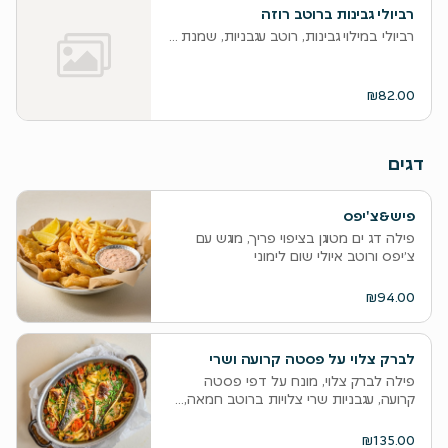
רביולי גבינות ברוטב רוזה
רביולי במילוי גבינות, רוטב עגבניות, שמנת , שרי צלוי ובזיליקום
₪82.00
דגים
פיש&צ'יפס
פילה דג ים מטוגן בציפוי פריך, מוגש עם
צ׳יפס ורוטב איולי שום לימוני
₪94.00
לברק צלוי על פסטה קרועה ושרי
פילה לברק צלוי, מונח על דפי פסטה
קרועה, עגבניות שרי צלויות ברוטב חמאה,...
₪135.00