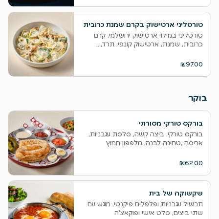
טורטליני ארטישוק בקרם שמנת כרובית
טורטליני במילוי ארטישוק ירושלמי, קרם
כרובית, שמנת, ארטישוק קונפי, תרד,...
₪97.00
בוקר
בורקס טורקי מסורתי
בורקס טורקי, ביצה קשה, סלסת עגבניות,
אריסה ,טחינה לבנה, מלפפון חמוץ
₪62.00
שקשוקה של בית
תבשיל עגבניות ופלפלים פיקנטי, מוגש עם
שתי ביצים, סלט אישי ופוקאצ'ה