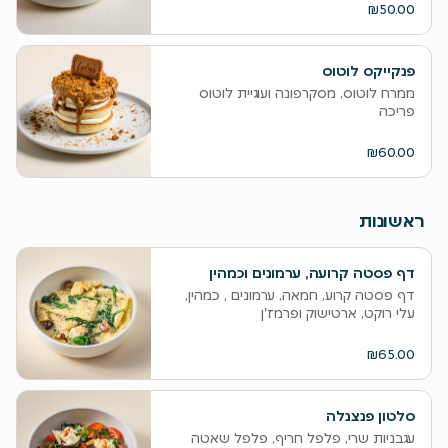
₪50.00
פנקייקס לוטוס
ממרח לוטוס, מסקרפונה ועוגיית לוטוס
פריכה
₪60.00
ראשונות
דף פסטה קרועה, ערמונים וכמהין
דף פסטה קרוע, חמאה, ערמונים , כמהין,
עלי רוקט, ארטישוק ופרמז'ן
₪65.00
סלטון פנצנלה
עגבניות שרי, פלפל חריף, פלפל שאטה