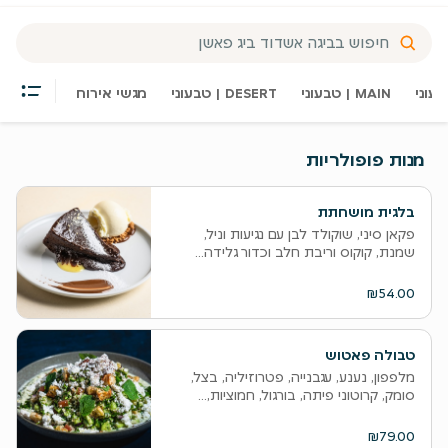
MAIN | טבעוני
DESERT | טבעוני
מגשי אירוח
מנות פופולריות
בלגית מושחתת
פקאן סיני, שוקולד לבן עם נגיעות וניל,
שמנת, קוקוס וריבת חלב וכדור גלידה...
₪54.00
טבולה פאטוש
מלפפון, נענע, עגבנייה, פטרוזיליה, בצל,
סומק, קרוטוני פיתה, בורגול, חמוציות,...
₪79.00