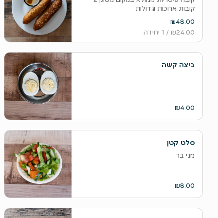
קובות ארוכות וגדולות
₪48.00
₪24.00
/ 1 יחידה
ביצה קשה
₪4.00
סלט קטן
מני בר
₪8.00