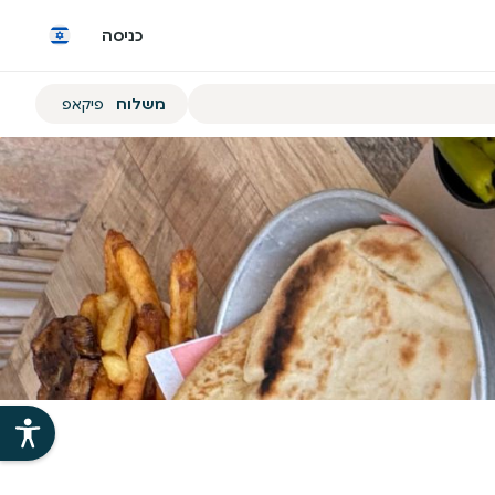
כניסה
הזמנת
משלוח
פיקאפ
משלוח
או
פיקאפ