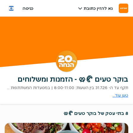
נא להזין כתובת
כניסה
בוקר טעים 🥐🥨 - הזמנות ומשלוחים
תקף עד ה- 31.7.26 בין השעות: 8:00-11:00 | במסעדות המשתתפות בלבד | לא כולל דמי משלוח | ללא כפל מבצעים | ט.ל.ח
טען עוד...
8 בתי עסק של בוקר טעים 🥐🥨